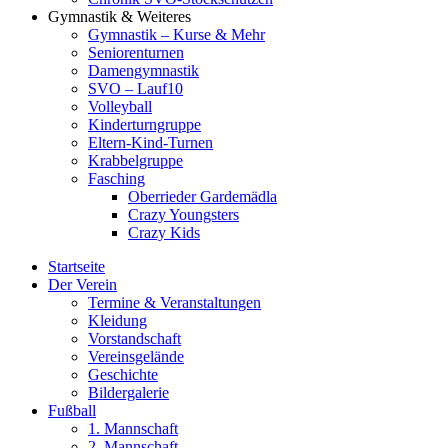
Gymnastik & Weiteres
Gymnastik – Kurse & Mehr
Seniorenturnen
Damengymnastik
SVO – Lauf10
Volleyball
Kinderturngruppe
Eltern-Kind-Turnen
Krabbelgruppe
Fasching
Oberrieder Gardemädla
Crazy Youngsters
Crazy Kids
Startseite
Der Verein
Termine & Veranstaltungen
Kleidung
Vorstandschaft
Vereinsgelände
Geschichte
Bildergalerie
Fußball
1. Mannschaft
2. Mannschaft