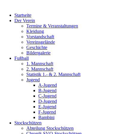
Zum
Inhalt
Startseite
wechseln
Der Verein
Termine & Veranstaltungen
Kleidung
Vorstandschaft
Vereinsgelände
Geschichte
Bildergalerie
Fußball
1. Mannschaft
2. Mannschaft
Statistik 1.- & 2. Mannschaft
Jugend
A-Jugend
B-Jugend
C-Jugend
D-Jugend
E-Jugend
F-Jugend
Bambini
Stockschützen
Abteilung Stockschützen
Chronik SVO-Stockschützen