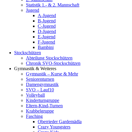
Statistik 1.- & 2. Mannschaft
Jugend
A-Jugend
B-Jugend
C-Jugend
D-Jugend
E-Jugend
F-Jugend
Bambini
Stockschützen
Abteilung Stockschützen
Chronik SVO-Stockschützen
Gymnastik & Weiteres
Gymnastik – Kurse & Mehr
Seniorenturnen
Damengymnastik
SVO – Lauf10
Volleyball
Kinderturngruppe
Eltern-Kind-Turnen
Krabbelgruppe
Fasching
Oberrieder Gardemädla
Crazy Youngsters