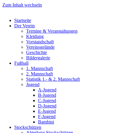
Zum Inhalt wechseln
Startseite
Der Verein
Termine & Veranstaltungen
Kleidung
Vorstandschaft
Vereinsgelände
Geschichte
Bildergalerie
Fußball
1. Mannschaft
2. Mannschaft
Statistik 1.- & 2. Mannschaft
Jugend
A-Jugend
B-Jugend
C-Jugend
D-Jugend
E-Jugend
F-Jugend
Bambini
Stockschützen
Abteilung Stockschützen