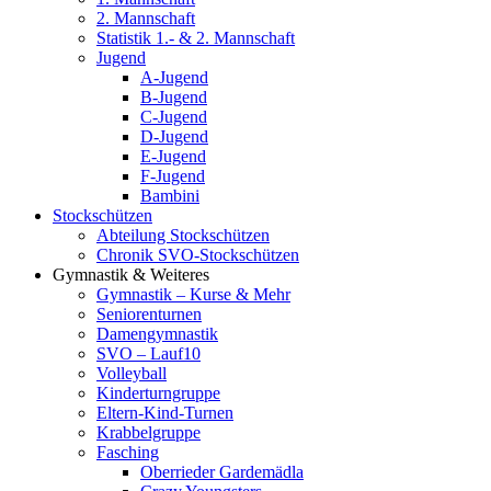
2. Mannschaft
Statistik 1.- & 2. Mannschaft
Jugend
A-Jugend
B-Jugend
C-Jugend
D-Jugend
E-Jugend
F-Jugend
Bambini
Stockschützen
Abteilung Stockschützen
Chronik SVO-Stockschützen
Gymnastik & Weiteres
Gymnastik – Kurse & Mehr
Seniorenturnen
Damengymnastik
SVO – Lauf10
Volleyball
Kinderturngruppe
Eltern-Kind-Turnen
Krabbelgruppe
Fasching
Oberrieder Gardemädla