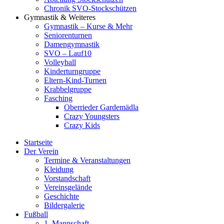
Chronik SVO-Stockschützen
Gymnastik & Weiteres
Gymnastik – Kurse & Mehr
Seniorenturnen
Damengymnastik
SVO – Lauf10
Volleyball
Kinderturngruppe
Eltern-Kind-Turnen
Krabbelgruppe
Fasching
Oberrieder Gardemädla
Crazy Youngsters
Crazy Kids
Startseite
Der Verein
Termine & Veranstaltungen
Kleidung
Vorstandschaft
Vereinsgelände
Geschichte
Bildergalerie
Fußball
1. Mannschaft