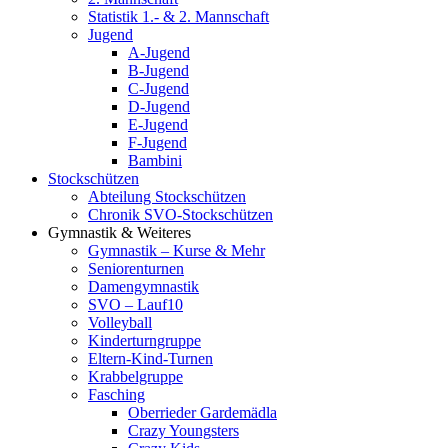
Statistik 1.- & 2. Mannschaft
Jugend
A-Jugend
B-Jugend
C-Jugend
D-Jugend
E-Jugend
F-Jugend
Bambini
Stockschützen
Abteilung Stockschützen
Chronik SVO-Stockschützen
Gymnastik & Weiteres
Gymnastik – Kurse & Mehr
Seniorenturnen
Damengymnastik
SVO – Lauf10
Volleyball
Kinderturngruppe
Eltern-Kind-Turnen
Krabbelgruppe
Fasching
Oberrieder Gardemädla
Crazy Youngsters