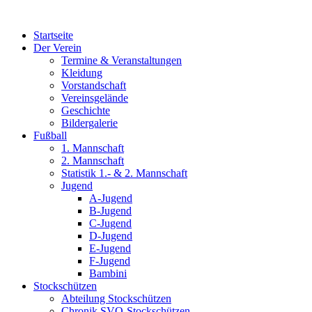
Zum
Inhalt
Startseite
wechseln
Der Verein
Termine & Veranstaltungen
Kleidung
Vorstandschaft
Vereinsgelände
Geschichte
Bildergalerie
Fußball
1. Mannschaft
2. Mannschaft
Statistik 1.- & 2. Mannschaft
Jugend
A-Jugend
B-Jugend
C-Jugend
D-Jugend
E-Jugend
F-Jugend
Bambini
Stockschützen
Abteilung Stockschützen
Chronik SVO-Stockschützen