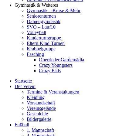
Gymnastik & Weiteres
Gymnastik – Kurse & Mehr
Seniorenturnen
Damengymnastik
SVO – Lauf10
Volleyball
Kinderturngruppe
Eltern-Kind-Turnen
Krabbelgruppe
Fasching
Oberrieder Gardemädla
Crazy Youngsters
Crazy Kids
Startseite
Der Verein
Termine & Veranstaltungen
Kleidung
Vorstandschaft
Vereinsgelände
Geschichte
Bildergalerie
Fußball
1. Mannschaft
2. Mannschaft