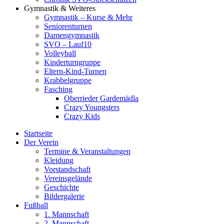
Gymnastik & Weiteres
Gymnastik – Kurse & Mehr
Seniorenturnen
Damengymnastik
SVO – Lauf10
Volleyball
Kinderturngruppe
Eltern-Kind-Turnen
Krabbelgruppe
Fasching
Oberrieder Gardemädla
Crazy Youngsters
Crazy Kids
Startseite
Der Verein
Termine & Veranstaltungen
Kleidung
Vorstandschaft
Vereinsgelände
Geschichte
Bildergalerie
Fußball
1. Mannschaft
2. Mannschaft