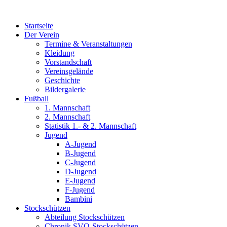
Zum
Inhalt
Startseite
wechseln
Der Verein
Termine & Veranstaltungen
Kleidung
Vorstandschaft
Vereinsgelände
Geschichte
Bildergalerie
Fußball
1. Mannschaft
2. Mannschaft
Statistik 1.- & 2. Mannschaft
Jugend
A-Jugend
B-Jugend
C-Jugend
D-Jugend
E-Jugend
F-Jugend
Bambini
Stockschützen
Abteilung Stockschützen
Chronik SVO-Stockschützen