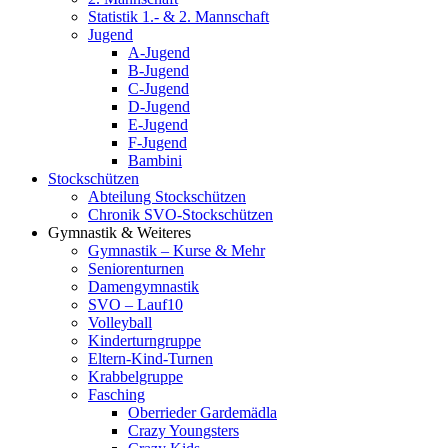
Statistik 1.- & 2. Mannschaft
Jugend
A-Jugend
B-Jugend
C-Jugend
D-Jugend
E-Jugend
F-Jugend
Bambini
Stockschützen
Abteilung Stockschützen
Chronik SVO-Stockschützen
Gymnastik & Weiteres
Gymnastik – Kurse & Mehr
Seniorenturnen
Damengymnastik
SVO – Lauf10
Volleyball
Kinderturngruppe
Eltern-Kind-Turnen
Krabbelgruppe
Fasching
Oberrieder Gardemädla
Crazy Youngsters