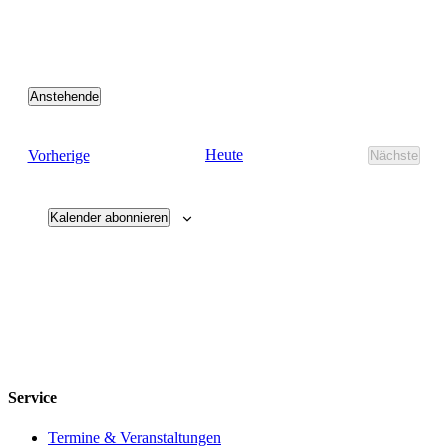
Anstehende
Datum
wählen.
Veranstaltungen
Heute
Vorherige
Nächste
Veransta
Kalender abonnieren
Service
Termine & Veranstaltungen