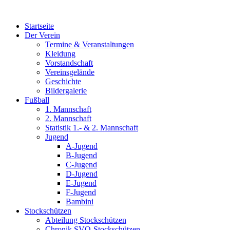
Zum
Inhalt
Startseite
wechseln
Der Verein
Termine & Veranstaltungen
Kleidung
Vorstandschaft
Vereinsgelände
Geschichte
Bildergalerie
Fußball
1. Mannschaft
2. Mannschaft
Statistik 1.- & 2. Mannschaft
Jugend
A-Jugend
B-Jugend
C-Jugend
D-Jugend
E-Jugend
F-Jugend
Bambini
Stockschützen
Abteilung Stockschützen
Chronik SVO-Stockschützen