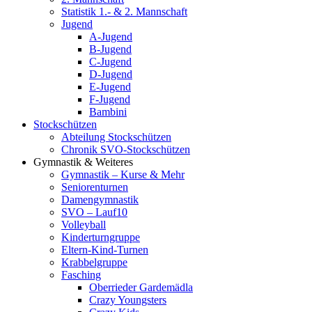
Statistik 1.- & 2. Mannschaft
Jugend
A-Jugend
B-Jugend
C-Jugend
D-Jugend
E-Jugend
F-Jugend
Bambini
Stockschützen
Abteilung Stockschützen
Chronik SVO-Stockschützen
Gymnastik & Weiteres
Gymnastik – Kurse & Mehr
Seniorenturnen
Damengymnastik
SVO – Lauf10
Volleyball
Kinderturngruppe
Eltern-Kind-Turnen
Krabbelgruppe
Fasching
Oberrieder Gardemädla
Crazy Youngsters