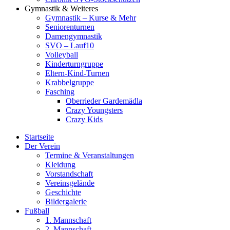
Gymnastik & Weiteres
Gymnastik – Kurse & Mehr
Seniorenturnen
Damengymnastik
SVO – Lauf10
Volleyball
Kinderturngruppe
Eltern-Kind-Turnen
Krabbelgruppe
Fasching
Oberrieder Gardemädla
Crazy Youngsters
Crazy Kids
Startseite
Der Verein
Termine & Veranstaltungen
Kleidung
Vorstandschaft
Vereinsgelände
Geschichte
Bildergalerie
Fußball
1. Mannschaft
2. Mannschaft