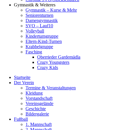
Gymnastik & Weiteres
Gymnastik – Kurse & Mehr
Seniorenturnen
Damengymnastik
SVO – Lauf10
Volleyball
Kinderturngruppe
Eltern-Kind-Turnen
Krabbelgruppe
Fasching
Oberrieder Gardemädla
Crazy Youngsters
Crazy Kids
Startseite
Der Verein
Termine & Veranstaltungen
Kleidung
Vorstandschaft
Vereinsgelände
Geschichte
Bildergalerie
Fußball
1. Mannschaft
2. Mannschaft