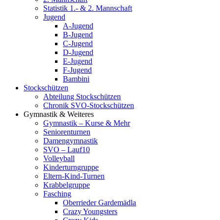
Statistik 1.- & 2. Mannschaft
Jugend
A-Jugend
B-Jugend
C-Jugend
D-Jugend
E-Jugend
F-Jugend
Bambini
Stockschützen
Abteilung Stockschützen
Chronik SVO-Stockschützen
Gymnastik & Weiteres
Gymnastik – Kurse & Mehr
Seniorenturnen
Damengymnastik
SVO – Lauf10
Volleyball
Kinderturngruppe
Eltern-Kind-Turnen
Krabbelgruppe
Fasching
Oberrieder Gardemädla
Crazy Youngsters