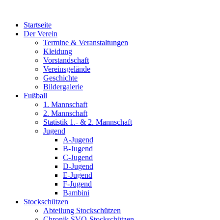
Zum
Inhalt
Startseite
wechseln
Der Verein
Termine & Veranstaltungen
Kleidung
Vorstandschaft
Vereinsgelände
Geschichte
Bildergalerie
Fußball
1. Mannschaft
2. Mannschaft
Statistik 1.- & 2. Mannschaft
Jugend
A-Jugend
B-Jugend
C-Jugend
D-Jugend
E-Jugend
F-Jugend
Bambini
Stockschützen
Abteilung Stockschützen
Chronik SVO-Stockschützen