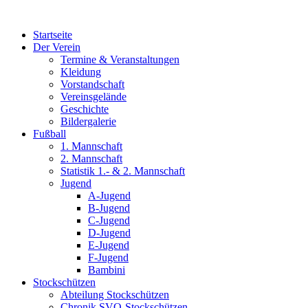
Zum
Inhalt
Startseite
wechseln
Der Verein
Termine & Veranstaltungen
Kleidung
Vorstandschaft
Vereinsgelände
Geschichte
Bildergalerie
Fußball
1. Mannschaft
2. Mannschaft
Statistik 1.- & 2. Mannschaft
Jugend
A-Jugend
B-Jugend
C-Jugend
D-Jugend
E-Jugend
F-Jugend
Bambini
Stockschützen
Abteilung Stockschützen
Chronik SVO-Stockschützen