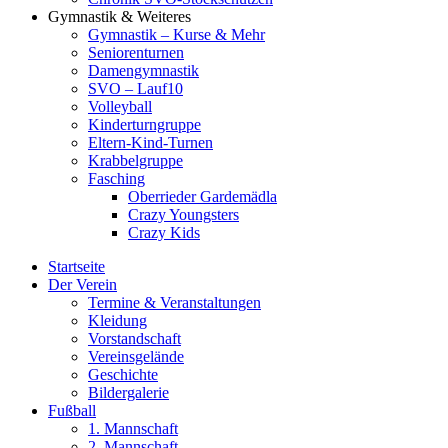
Gymnastik & Weiteres
Gymnastik – Kurse & Mehr
Seniorenturnen
Damengymnastik
SVO – Lauf10
Volleyball
Kinderturngruppe
Eltern-Kind-Turnen
Krabbelgruppe
Fasching
Oberrieder Gardemädla
Crazy Youngsters
Crazy Kids
Startseite
Der Verein
Termine & Veranstaltungen
Kleidung
Vorstandschaft
Vereinsgelände
Geschichte
Bildergalerie
Fußball
1. Mannschaft
2. Mannschaft