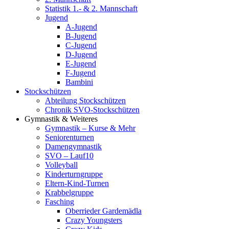
Statistik 1.- & 2. Mannschaft
Jugend
A-Jugend
B-Jugend
C-Jugend
D-Jugend
E-Jugend
F-Jugend
Bambini
Stockschützen
Abteilung Stockschützen
Chronik SVO-Stockschützen
Gymnastik & Weiteres
Gymnastik – Kurse & Mehr
Seniorenturnen
Damengymnastik
SVO – Lauf10
Volleyball
Kinderturngruppe
Eltern-Kind-Turnen
Krabbelgruppe
Fasching
Oberrieder Gardemädla
Crazy Youngsters