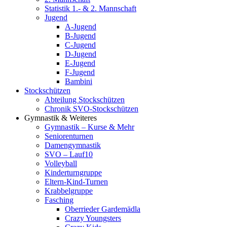
Statistik 1.- & 2. Mannschaft
Jugend
A-Jugend
B-Jugend
C-Jugend
D-Jugend
E-Jugend
F-Jugend
Bambini
Stockschützen
Abteilung Stockschützen
Chronik SVO-Stockschützen
Gymnastik & Weiteres
Gymnastik – Kurse & Mehr
Seniorenturnen
Damengymnastik
SVO – Lauf10
Volleyball
Kinderturngruppe
Eltern-Kind-Turnen
Krabbelgruppe
Fasching
Oberrieder Gardemädla
Crazy Youngsters