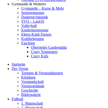
Gymnastik & Weiteres
Gymnastik – Kurse & Mehr
Seniorenturnen
Damengymnastik
SVO – Lauf10
Volleyball
Kinderturngruppe
Eltern-Kind-Turnen
Krabbelgruppe
Fasching
Oberrieder Gardemädla
Crazy Youngsters
Crazy Kids
Startseite
Der Verein
Termine & Veranstaltungen
Kleidung
Vorstandschaft
Vereinsgelände
Geschichte
Bildergalerie
Fußball
1. Mannschaft
2. Mannschaft