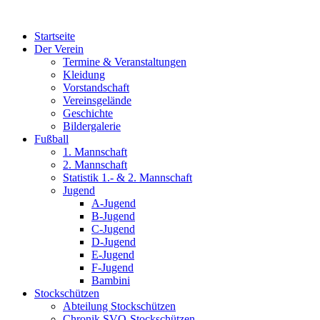
Zum
Inhalt
Startseite
wechseln
Der Verein
Termine & Veranstaltungen
Kleidung
Vorstandschaft
Vereinsgelände
Geschichte
Bildergalerie
Fußball
1. Mannschaft
2. Mannschaft
Statistik 1.- & 2. Mannschaft
Jugend
A-Jugend
B-Jugend
C-Jugend
D-Jugend
E-Jugend
F-Jugend
Bambini
Stockschützen
Abteilung Stockschützen
Chronik SVO-Stockschützen