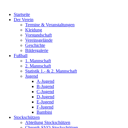
Zum
Inhalt
Startseite
wechseln
Der Verein
Termine & Veranstaltungen
Kleidung
Vorstandschaft
Vereinsgelände
Geschichte
Bildergalerie
Fußball
1. Mannschaft
2. Mannschaft
Statistik 1.- & 2. Mannschaft
Jugend
A-Jugend
B-Jugend
C-Jugend
D-Jugend
E-Jugend
F-Jugend
Bambini
Stockschützen
Abteilung Stockschützen
Chronik SVO-Stockschützen