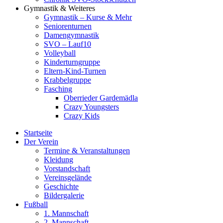
Gymnastik & Weiteres
Gymnastik – Kurse & Mehr
Seniorenturnen
Damengymnastik
SVO – Lauf10
Volleyball
Kinderturngruppe
Eltern-Kind-Turnen
Krabbelgruppe
Fasching
Oberrieder Gardemädla
Crazy Youngsters
Crazy Kids
Startseite
Der Verein
Termine & Veranstaltungen
Kleidung
Vorstandschaft
Vereinsgelände
Geschichte
Bildergalerie
Fußball
1. Mannschaft
2. Mannschaft