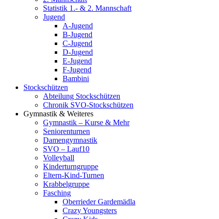
Statistik 1.- & 2. Mannschaft
Jugend
A-Jugend
B-Jugend
C-Jugend
D-Jugend
E-Jugend
F-Jugend
Bambini
Stockschützen
Abteilung Stockschützen
Chronik SVO-Stockschützen
Gymnastik & Weiteres
Gymnastik – Kurse & Mehr
Seniorenturnen
Damengymnastik
SVO – Lauf10
Volleyball
Kinderturngruppe
Eltern-Kind-Turnen
Krabbelgruppe
Fasching
Oberrieder Gardemädla
Crazy Youngsters