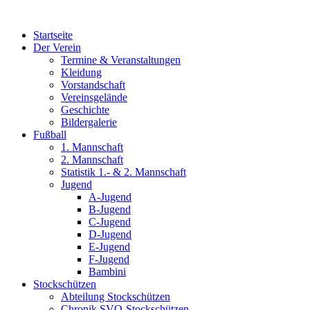
Zum
Inhalt
Startseite
wechseln
Der Verein
Termine & Veranstaltungen
Kleidung
Vorstandschaft
Vereinsgelände
Geschichte
Bildergalerie
Fußball
1. Mannschaft
2. Mannschaft
Statistik 1.- & 2. Mannschaft
Jugend
A-Jugend
B-Jugend
C-Jugend
D-Jugend
E-Jugend
F-Jugend
Bambini
Stockschützen
Abteilung Stockschützen
Chronik SVO-Stockschützen