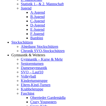
Statistik 1.- & 2. Mannschaft
Jugend
A-Jugend
B-Jugend
C-Jugend
D-Jugend
E-Jugend
F-Jugend
Bambini
Stockschützen
Abteilung Stockschützen
Chronik SVO-Stockschützen
Gymnastik & Weiteres
Gymnastik – Kurse & Mehr
Seniorenturnen
Damengymnastik
SVO – Lauf10
Volleyball
Kinderturngruppe
Eltern-Kind-Turnen
Krabbelgruppe
Fasching
Oberrieder Gardemädla
Crazy Youngsters