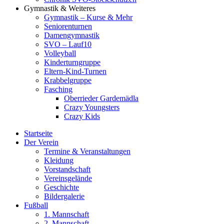
Gymnastik & Weiteres
Gymnastik – Kurse & Mehr
Seniorenturnen
Damengymnastik
SVO – Lauf10
Volleyball
Kinderturngruppe
Eltern-Kind-Turnen
Krabbelgruppe
Fasching
Oberrieder Gardemädla
Crazy Youngsters
Crazy Kids
Startseite
Der Verein
Termine & Veranstaltungen
Kleidung
Vorstandschaft
Vereinsgelände
Geschichte
Bildergalerie
Fußball
1. Mannschaft
2. Mannschaft