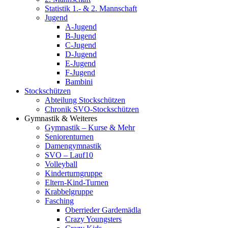
Statistik 1.- & 2. Mannschaft
Jugend
A-Jugend
B-Jugend
C-Jugend
D-Jugend
E-Jugend
F-Jugend
Bambini
Stockschützen
Abteilung Stockschützen
Chronik SVO-Stockschützen
Gymnastik & Weiteres
Gymnastik – Kurse & Mehr
Seniorenturnen
Damengymnastik
SVO – Lauf10
Volleyball
Kinderturngruppe
Eltern-Kind-Turnen
Krabbelgruppe
Fasching
Oberrieder Gardemädla
Crazy Youngsters