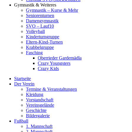
Gymnastik & Weiteres
Gymnastik – Kurse & Mehr
Seniorenturnen
Damengymnastik
SVO – Lauf10
Volleyball
Kinderturngruppe
Eltern-Kind-Turnen
Krabbelgruppe
Fasching
Oberrieder Gardemädla
Crazy Youngsters
Crazy Kids
Startseite
Der Verein
Termine & Veranstaltungen
Kleidung
Vorstandschaft
Vereinsgelände
Geschichte
Bildergalerie
Fußball
1. Mannschaft
2. Mannschaft