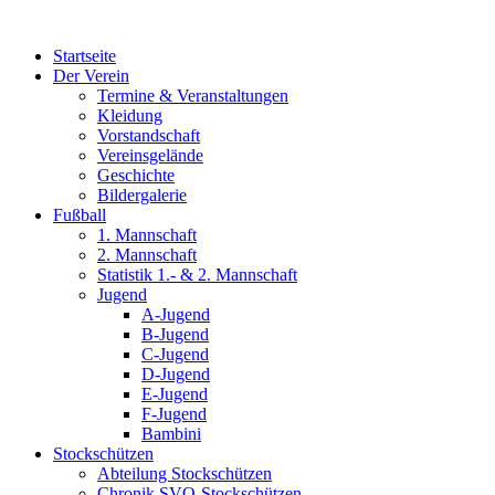
Zum
Inhalt
Startseite
wechseln
Der Verein
Termine & Veranstaltungen
Kleidung
Vorstandschaft
Vereinsgelände
Geschichte
Bildergalerie
Fußball
1. Mannschaft
2. Mannschaft
Statistik 1.- & 2. Mannschaft
Jugend
A-Jugend
B-Jugend
C-Jugend
D-Jugend
E-Jugend
F-Jugend
Bambini
Stockschützen
Abteilung Stockschützen
Chronik SVO-Stockschützen