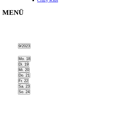
Crazy Kids
MENÜ
9/2023
Select
date.
Mo.
18
Di.
19
Mi.
20
Do.
21
Fr.
22
Sa.
23
So.
24