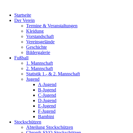
Zum
Inhalt
Startseite
wechseln
Der Verein
Termine & Veranstaltungen
Kleidung
Vorstandschaft
Vereinsgelände
Geschichte
Bildergalerie
Fußball
1. Mannschaft
2. Mannschaft
Statistik 1.- & 2. Mannschaft
Jugend
A-Jugend
B-Jugend
C-Jugend
D-Jugend
E-Jugend
F-Jugend
Bambini
Stockschützen
Abteilung Stockschützen
Chronik SVO-Stockschützen