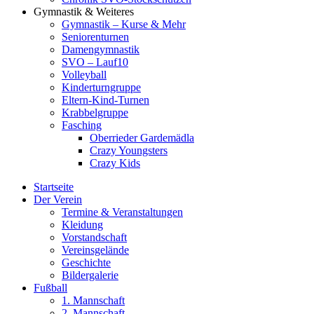
Gymnastik & Weiteres
Gymnastik – Kurse & Mehr
Seniorenturnen
Damengymnastik
SVO – Lauf10
Volleyball
Kinderturngruppe
Eltern-Kind-Turnen
Krabbelgruppe
Fasching
Oberrieder Gardemädla
Crazy Youngsters
Crazy Kids
Startseite
Der Verein
Termine & Veranstaltungen
Kleidung
Vorstandschaft
Vereinsgelände
Geschichte
Bildergalerie
Fußball
1. Mannschaft
2. Mannschaft