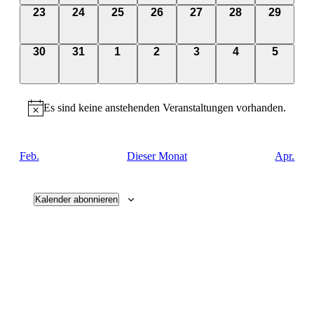
0
0
0
0
0
0
0
23
24
25
26
27
28
29
Veranstaltungen,
Veranstaltungen,
Veranstaltungen,
Veranstaltungen,
Veranstaltungen,
Veranstaltungen
Veransta
0
0
0
0
0
0
0
30
31
1
2
3
4
5
Veranstaltungen,
Veranstaltungen,
Veranstaltungen,
Veranstaltungen,
Veranstaltungen,
Veranstaltunge
Veranst
Es sind keine anstehenden Veranstaltungen vorhanden.
Feb.
Dieser Monat
Apr.
Kalender abonnieren