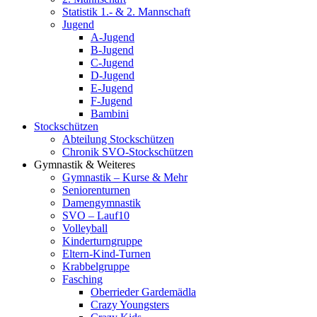
Statistik 1.- & 2. Mannschaft
Jugend
A-Jugend
B-Jugend
C-Jugend
D-Jugend
E-Jugend
F-Jugend
Bambini
Stockschützen
Abteilung Stockschützen
Chronik SVO-Stockschützen
Gymnastik & Weiteres
Gymnastik – Kurse & Mehr
Seniorenturnen
Damengymnastik
SVO – Lauf10
Volleyball
Kinderturngruppe
Eltern-Kind-Turnen
Krabbelgruppe
Fasching
Oberrieder Gardemädla
Crazy Youngsters