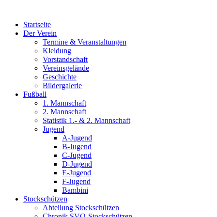
Zum
Inhalt
Startseite
wechseln
Der Verein
Termine & Veranstaltungen
Kleidung
Vorstandschaft
Vereinsgelände
Geschichte
Bildergalerie
Fußball
1. Mannschaft
2. Mannschaft
Statistik 1.- & 2. Mannschaft
Jugend
A-Jugend
B-Jugend
C-Jugend
D-Jugend
E-Jugend
F-Jugend
Bambini
Stockschützen
Abteilung Stockschützen
Chronik SVO-Stockschützen