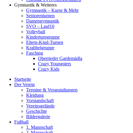
Gymnastik & Weiteres
Gymnastik – Kurse & Mehr
Seniorenturnen
Damengymnastik
SVO – Lauf10
Volleyball
Kinderturngruppe
Eltern-Kind-Turnen
Krabbelgruppe
Fasching
Oberrieder Gardemädla
Crazy Youngsters
Crazy Kids
Startseite
Der Verein
Termine & Veranstaltungen
Kleidung
Vorstandschaft
Vereinsgelände
Geschichte
Bildergalerie
Fußball
1. Mannschaft
2. Mannschaft