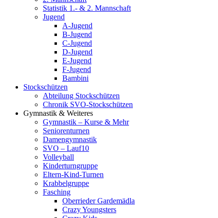
Statistik 1.- & 2. Mannschaft
Jugend
A-Jugend
B-Jugend
C-Jugend
D-Jugend
E-Jugend
F-Jugend
Bambini
Stockschützen
Abteilung Stockschützen
Chronik SVO-Stockschützen
Gymnastik & Weiteres
Gymnastik – Kurse & Mehr
Seniorenturnen
Damengymnastik
SVO – Lauf10
Volleyball
Kinderturngruppe
Eltern-Kind-Turnen
Krabbelgruppe
Fasching
Oberrieder Gardemädla
Crazy Youngsters