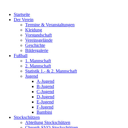
Zum
Inhalt
Startseite
wechseln
Der Verein
Termine & Veranstaltungen
Kleidung
Vorstandschaft
Vereinsgelände
Geschichte
Bildergalerie
Fußball
1. Mannschaft
2. Mannschaft
Statistik 1.- & 2. Mannschaft
Jugend
A-Jugend
B-Jugend
C-Jugend
D-Jugend
E-Jugend
F-Jugend
Bambini
Stockschützen
Abteilung Stockschützen
Chronik SVO-Stockschützen