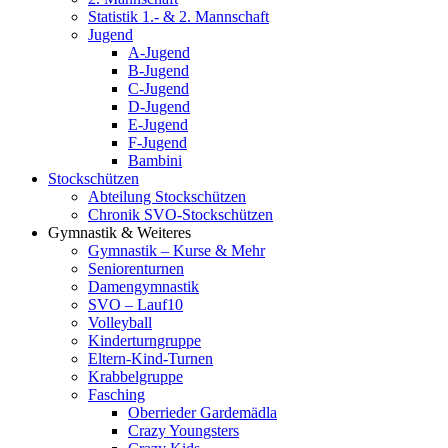
Statistik 1.- & 2. Mannschaft
Jugend
A-Jugend
B-Jugend
C-Jugend
D-Jugend
E-Jugend
F-Jugend
Bambini
Stockschützen
Abteilung Stockschützen
Chronik SVO-Stockschützen
Gymnastik & Weiteres
Gymnastik – Kurse & Mehr
Seniorenturnen
Damengymnastik
SVO – Lauf10
Volleyball
Kinderturngruppe
Eltern-Kind-Turnen
Krabbelgruppe
Fasching
Oberrieder Gardemädla
Crazy Youngsters