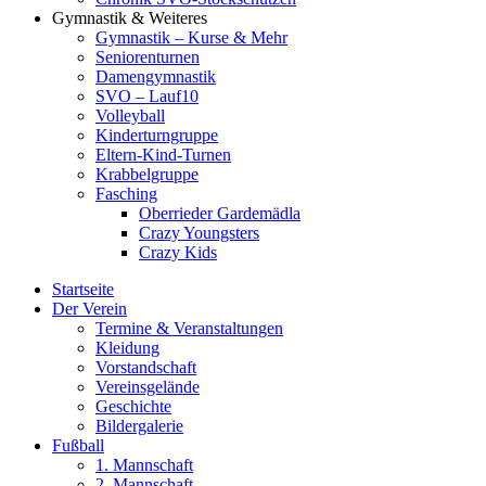
Gymnastik & Weiteres
Gymnastik – Kurse & Mehr
Seniorenturnen
Damengymnastik
SVO – Lauf10
Volleyball
Kinderturngruppe
Eltern-Kind-Turnen
Krabbelgruppe
Fasching
Oberrieder Gardemädla
Crazy Youngsters
Crazy Kids
Startseite
Der Verein
Termine & Veranstaltungen
Kleidung
Vorstandschaft
Vereinsgelände
Geschichte
Bildergalerie
Fußball
1. Mannschaft
2. Mannschaft