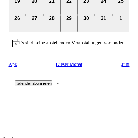
0
0
0
0
0
0
0
19
20
21
22
23
24
25
Veranstaltungen,
Veranstaltungen,
Veranstaltungen,
Veranstaltungen,
Veranstaltungen,
Veranstaltungen
Veransta
0
0
0
0
0
0
0
26
27
28
29
30
31
1
Veranstaltungen,
Veranstaltungen,
Veranstaltungen,
Veranstaltungen,
Veranstaltungen,
Veranstaltungen
Veranst
Es sind keine anstehenden Veranstaltungen vorhanden.
Apr.
Dieser Monat
Juni
Kalender abonnieren