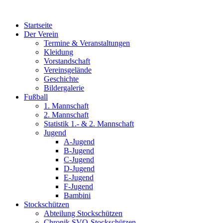
Zum
Inhalt
Startseite
wechseln
Der Verein
Termine & Veranstaltungen
Kleidung
Vorstandschaft
Vereinsgelände
Geschichte
Bildergalerie
Fußball
1. Mannschaft
2. Mannschaft
Statistik 1.- & 2. Mannschaft
Jugend
A-Jugend
B-Jugend
C-Jugend
D-Jugend
E-Jugend
F-Jugend
Bambini
Stockschützen
Abteilung Stockschützen
Chronik SVO-Stockschützen