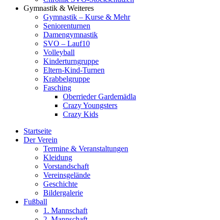
Gymnastik & Weiteres
Gymnastik – Kurse & Mehr
Seniorenturnen
Damengymnastik
SVO – Lauf10
Volleyball
Kinderturngruppe
Eltern-Kind-Turnen
Krabbelgruppe
Fasching
Oberrieder Gardemädla
Crazy Youngsters
Crazy Kids
Startseite
Der Verein
Termine & Veranstaltungen
Kleidung
Vorstandschaft
Vereinsgelände
Geschichte
Bildergalerie
Fußball
1. Mannschaft
2. Mannschaft