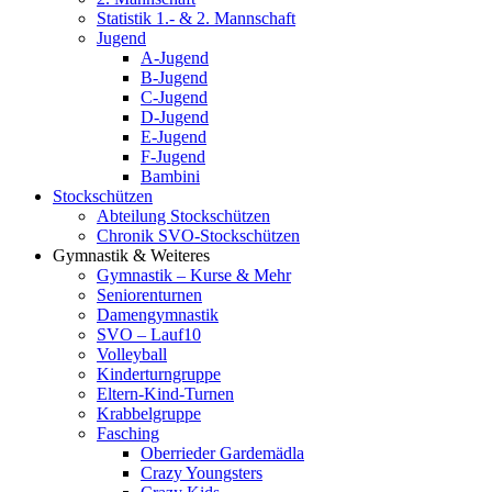
Statistik 1.- & 2. Mannschaft
Jugend
A-Jugend
B-Jugend
C-Jugend
D-Jugend
E-Jugend
F-Jugend
Bambini
Stockschützen
Abteilung Stockschützen
Chronik SVO-Stockschützen
Gymnastik & Weiteres
Gymnastik – Kurse & Mehr
Seniorenturnen
Damengymnastik
SVO – Lauf10
Volleyball
Kinderturngruppe
Eltern-Kind-Turnen
Krabbelgruppe
Fasching
Oberrieder Gardemädla
Crazy Youngsters