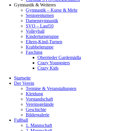
Gymnastik & Weiteres
Gymnastik – Kurse & Mehr
Seniorenturnen
Damengymnastik
SVO – Lauf10
Volleyball
Kinderturngruppe
Eltern-Kind-Turnen
Krabbelgruppe
Fasching
Oberrieder Gardemädla
Crazy Youngsters
Crazy Kids
Startseite
Der Verein
Termine & Veranstaltungen
Kleidung
Vorstandschaft
Vereinsgelände
Geschichte
Bildergalerie
Fußball
1. Mannschaft
2. Mannschaft