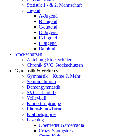
Statistik 1.- & 2. Mannschaft
Jugend
A-Jugend
B-Jugend
C-Jugend
D-Jugend
E-Jugend
F-Jugend
Bambini
Stockschützen
Abteilung Stockschützen
Chronik SVO-Stockschützen
Gymnastik & Weiteres
Gymnastik – Kurse & Mehr
Seniorenturnen
Damengymnastik
SVO – Lauf10
Volleyball
Kinderturngruppe
Eltern-Kind-Turnen
Krabbelgruppe
Fasching
Oberrieder Gardemädla
Crazy Youngsters