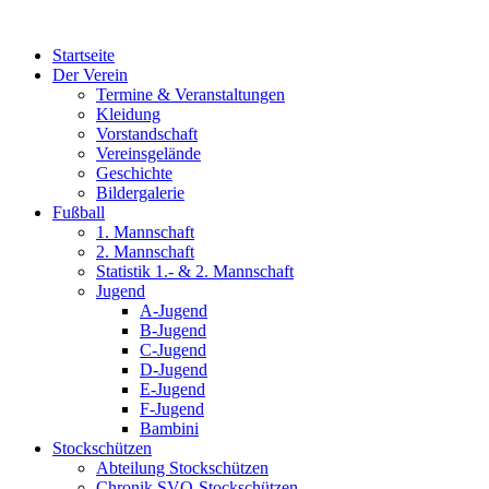
Zum
Inhalt
Startseite
wechseln
Der Verein
Termine & Veranstaltungen
Kleidung
Vorstandschaft
Vereinsgelände
Geschichte
Bildergalerie
Fußball
1. Mannschaft
2. Mannschaft
Statistik 1.- & 2. Mannschaft
Jugend
A-Jugend
B-Jugend
C-Jugend
D-Jugend
E-Jugend
F-Jugend
Bambini
Stockschützen
Abteilung Stockschützen
Chronik SVO-Stockschützen