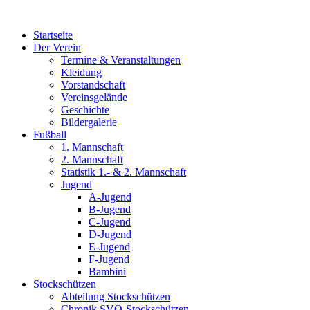
Zum
Inhalt
Startseite
wechseln
Der Verein
Termine & Veranstaltungen
Kleidung
Vorstandschaft
Vereinsgelände
Geschichte
Bildergalerie
Fußball
1. Mannschaft
2. Mannschaft
Statistik 1.- & 2. Mannschaft
Jugend
A-Jugend
B-Jugend
C-Jugend
D-Jugend
E-Jugend
F-Jugend
Bambini
Stockschützen
Abteilung Stockschützen
Chronik SVO-Stockschützen