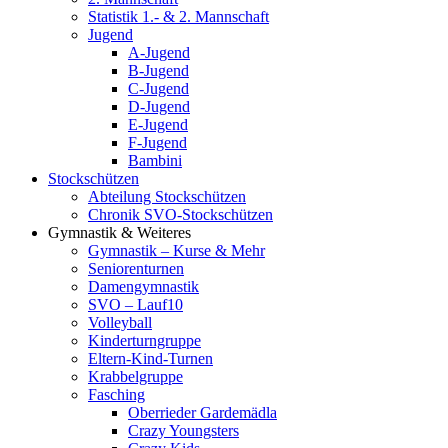
Statistik 1.- & 2. Mannschaft
Jugend
A-Jugend
B-Jugend
C-Jugend
D-Jugend
E-Jugend
F-Jugend
Bambini
Stockschützen
Abteilung Stockschützen
Chronik SVO-Stockschützen
Gymnastik & Weiteres
Gymnastik – Kurse & Mehr
Seniorenturnen
Damengymnastik
SVO – Lauf10
Volleyball
Kinderturngruppe
Eltern-Kind-Turnen
Krabbelgruppe
Fasching
Oberrieder Gardemädla
Crazy Youngsters