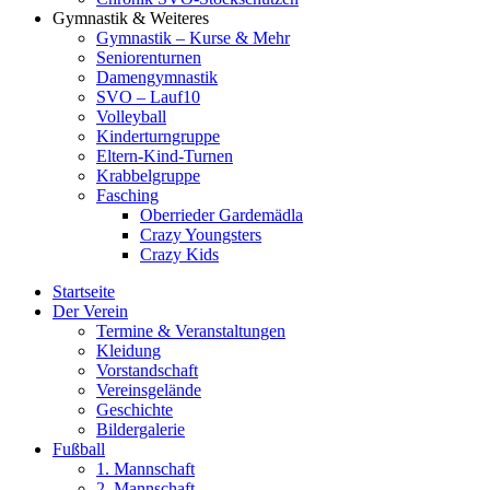
Gymnastik & Weiteres
Gymnastik – Kurse & Mehr
Seniorenturnen
Damengymnastik
SVO – Lauf10
Volleyball
Kinderturngruppe
Eltern-Kind-Turnen
Krabbelgruppe
Fasching
Oberrieder Gardemädla
Crazy Youngsters
Crazy Kids
Startseite
Der Verein
Termine & Veranstaltungen
Kleidung
Vorstandschaft
Vereinsgelände
Geschichte
Bildergalerie
Fußball
1. Mannschaft
2. Mannschaft