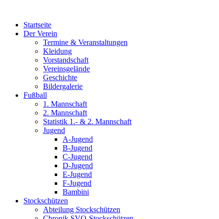
Zum
Inhalt
Startseite
wechseln
Der Verein
Termine & Veranstaltungen
Kleidung
Vorstandschaft
Vereinsgelände
Geschichte
Bildergalerie
Fußball
1. Mannschaft
2. Mannschaft
Statistik 1.- & 2. Mannschaft
Jugend
A-Jugend
B-Jugend
C-Jugend
D-Jugend
E-Jugend
F-Jugend
Bambini
Stockschützen
Abteilung Stockschützen
Chronik SVO-Stockschützen