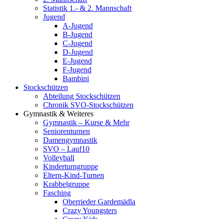
Statistik 1.- & 2. Mannschaft
Jugend
A-Jugend
B-Jugend
C-Jugend
D-Jugend
E-Jugend
F-Jugend
Bambini
Stockschützen
Abteilung Stockschützen
Chronik SVO-Stockschützen
Gymnastik & Weiteres
Gymnastik – Kurse & Mehr
Seniorenturnen
Damengymnastik
SVO – Lauf10
Volleyball
Kinderturngruppe
Eltern-Kind-Turnen
Krabbelgruppe
Fasching
Oberrieder Gardemädla
Crazy Youngsters