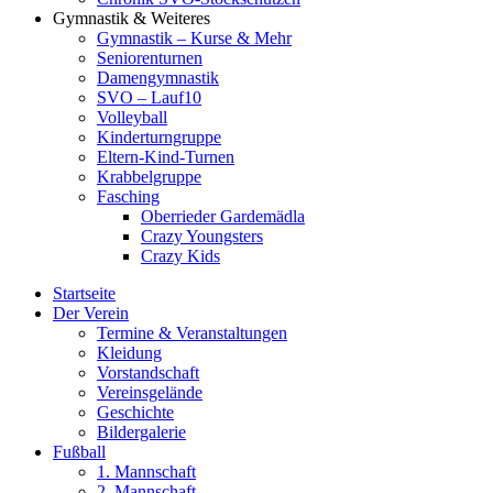
Gymnastik & Weiteres
Gymnastik – Kurse & Mehr
Seniorenturnen
Damengymnastik
SVO – Lauf10
Volleyball
Kinderturngruppe
Eltern-Kind-Turnen
Krabbelgruppe
Fasching
Oberrieder Gardemädla
Crazy Youngsters
Crazy Kids
Startseite
Der Verein
Termine & Veranstaltungen
Kleidung
Vorstandschaft
Vereinsgelände
Geschichte
Bildergalerie
Fußball
1. Mannschaft
2. Mannschaft