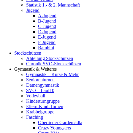
Statistik 1.- & 2. Mannschaft
Jugend
A-Jugend
B-Jugend
C-Jugend
D-Jugend
E-Jugend
F-Jugend
Bambini
Stockschützen
Abteilung Stockschützen
Chronik SVO-Stockschützen
Gymnastik & Weiteres
Gymnastik – Kurse & Mehr
Seniorenturnen
Damengymnastik
SVO – Lauf10
Volleyball
Kinderturngruppe
Eltern-Kind-Turnen
Krabbelgruppe
Fasching
Oberrieder Gardemädla
Crazy Youngsters