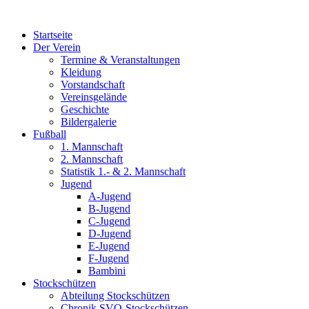
Zum
Inhalt
Startseite
wechseln
Der Verein
Termine & Veranstaltungen
Kleidung
Vorstandschaft
Vereinsgelände
Geschichte
Bildergalerie
Fußball
1. Mannschaft
2. Mannschaft
Statistik 1.- & 2. Mannschaft
Jugend
A-Jugend
B-Jugend
C-Jugend
D-Jugend
E-Jugend
F-Jugend
Bambini
Stockschützen
Abteilung Stockschützen
Chronik SVO-Stockschützen