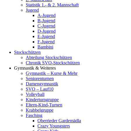
Statistik 1.- & 2. Mannschaft
Jugend
A-Jugend
B-Jugend
C-Jugend
D-Jugend
E-Jugend
F-Jugend
Bambini
Stockschützen
Abteilung Stockschützen
Chronik SVO-Stockschützen
Gymnastik & Weiteres
Gymnastik – Kurse & Mehr
Seniorenturnen
Damengymnastik
SVO – Lauf10
Volleyball
Kinderturngruppe
Eltern-Kind-Turnen
Krabbelgruppe
Fasching
Oberrieder Gardemädla
Crazy Youngsters