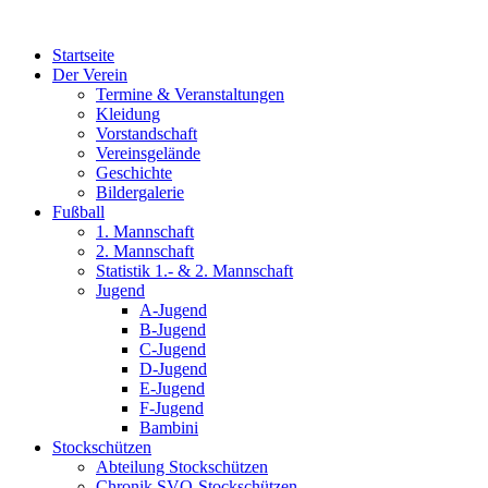
Zum
Inhalt
Startseite
wechseln
Der Verein
Termine & Veranstaltungen
Kleidung
Vorstandschaft
Vereinsgelände
Geschichte
Bildergalerie
Fußball
1. Mannschaft
2. Mannschaft
Statistik 1.- & 2. Mannschaft
Jugend
A-Jugend
B-Jugend
C-Jugend
D-Jugend
E-Jugend
F-Jugend
Bambini
Stockschützen
Abteilung Stockschützen
Chronik SVO-Stockschützen