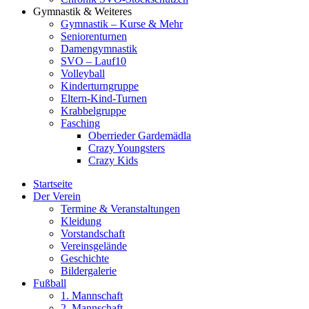
Gymnastik & Weiteres
Gymnastik – Kurse & Mehr
Seniorenturnen
Damengymnastik
SVO – Lauf10
Volleyball
Kinderturngruppe
Eltern-Kind-Turnen
Krabbelgruppe
Fasching
Oberrieder Gardemädla
Crazy Youngsters
Crazy Kids
Startseite
Der Verein
Termine & Veranstaltungen
Kleidung
Vorstandschaft
Vereinsgelände
Geschichte
Bildergalerie
Fußball
1. Mannschaft
2. Mannschaft