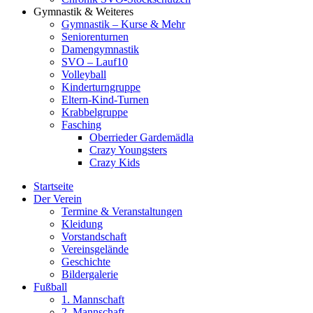
Gymnastik & Weiteres
Gymnastik – Kurse & Mehr
Seniorenturnen
Damengymnastik
SVO – Lauf10
Volleyball
Kinderturngruppe
Eltern-Kind-Turnen
Krabbelgruppe
Fasching
Oberrieder Gardemädla
Crazy Youngsters
Crazy Kids
Startseite
Der Verein
Termine & Veranstaltungen
Kleidung
Vorstandschaft
Vereinsgelände
Geschichte
Bildergalerie
Fußball
1. Mannschaft
2. Mannschaft