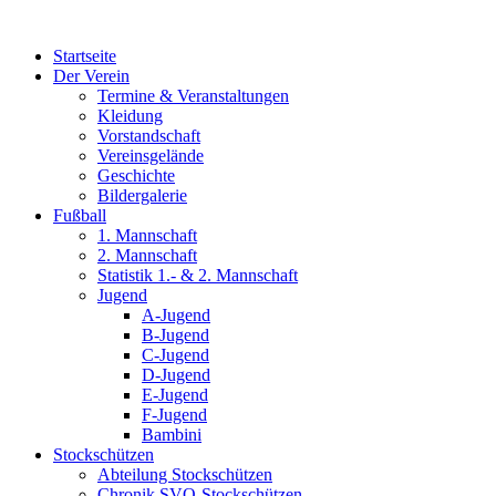
Zum
Inhalt
Startseite
wechseln
Der Verein
Termine & Veranstaltungen
Kleidung
Vorstandschaft
Vereinsgelände
Geschichte
Bildergalerie
Fußball
1. Mannschaft
2. Mannschaft
Statistik 1.- & 2. Mannschaft
Jugend
A-Jugend
B-Jugend
C-Jugend
D-Jugend
E-Jugend
F-Jugend
Bambini
Stockschützen
Abteilung Stockschützen
Chronik SVO-Stockschützen