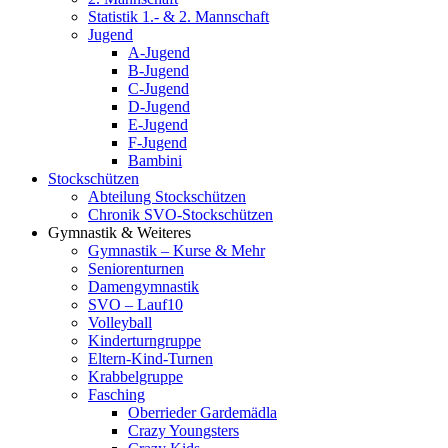
Statistik 1.- & 2. Mannschaft
Jugend
A-Jugend
B-Jugend
C-Jugend
D-Jugend
E-Jugend
F-Jugend
Bambini
Stockschützen
Abteilung Stockschützen
Chronik SVO-Stockschützen
Gymnastik & Weiteres
Gymnastik – Kurse & Mehr
Seniorenturnen
Damengymnastik
SVO – Lauf10
Volleyball
Kinderturngruppe
Eltern-Kind-Turnen
Krabbelgruppe
Fasching
Oberrieder Gardemädla
Crazy Youngsters