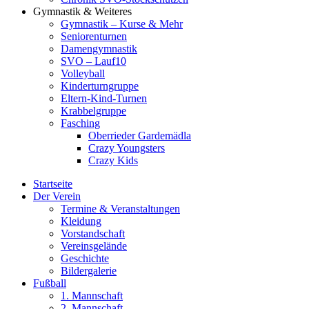
Gymnastik & Weiteres
Gymnastik – Kurse & Mehr
Seniorenturnen
Damengymnastik
SVO – Lauf10
Volleyball
Kinderturngruppe
Eltern-Kind-Turnen
Krabbelgruppe
Fasching
Oberrieder Gardemädla
Crazy Youngsters
Crazy Kids
Startseite
Der Verein
Termine & Veranstaltungen
Kleidung
Vorstandschaft
Vereinsgelände
Geschichte
Bildergalerie
Fußball
1. Mannschaft
2. Mannschaft