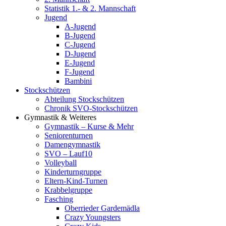
Statistik 1.- & 2. Mannschaft
Jugend
A-Jugend
B-Jugend
C-Jugend
D-Jugend
E-Jugend
F-Jugend
Bambini
Stockschützen
Abteilung Stockschützen
Chronik SVO-Stockschützen
Gymnastik & Weiteres
Gymnastik – Kurse & Mehr
Seniorenturnen
Damengymnastik
SVO – Lauf10
Volleyball
Kinderturngruppe
Eltern-Kind-Turnen
Krabbelgruppe
Fasching
Oberrieder Gardemädla
Crazy Youngsters