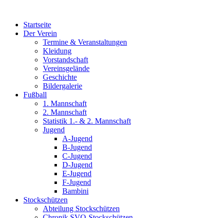
Zum
Inhalt
Startseite
wechseln
Der Verein
Termine & Veranstaltungen
Kleidung
Vorstandschaft
Vereinsgelände
Geschichte
Bildergalerie
Fußball
1. Mannschaft
2. Mannschaft
Statistik 1.- & 2. Mannschaft
Jugend
A-Jugend
B-Jugend
C-Jugend
D-Jugend
E-Jugend
F-Jugend
Bambini
Stockschützen
Abteilung Stockschützen
Chronik SVO-Stockschützen