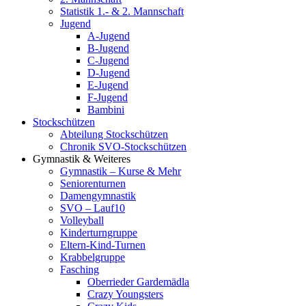
Statistik 1.- & 2. Mannschaft
Jugend
A-Jugend
B-Jugend
C-Jugend
D-Jugend
E-Jugend
F-Jugend
Bambini
Stockschützen
Abteilung Stockschützen
Chronik SVO-Stockschützen
Gymnastik & Weiteres
Gymnastik – Kurse & Mehr
Seniorenturnen
Damengymnastik
SVO – Lauf10
Volleyball
Kinderturngruppe
Eltern-Kind-Turnen
Krabbelgruppe
Fasching
Oberrieder Gardemädla
Crazy Youngsters