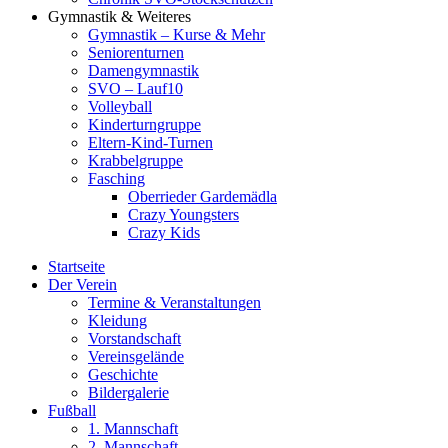
Gymnastik & Weiteres
Gymnastik – Kurse & Mehr
Seniorenturnen
Damengymnastik
SVO – Lauf10
Volleyball
Kinderturngruppe
Eltern-Kind-Turnen
Krabbelgruppe
Fasching
Oberrieder Gardemädla
Crazy Youngsters
Crazy Kids
Startseite
Der Verein
Termine & Veranstaltungen
Kleidung
Vorstandschaft
Vereinsgelände
Geschichte
Bildergalerie
Fußball
1. Mannschaft
2. Mannschaft