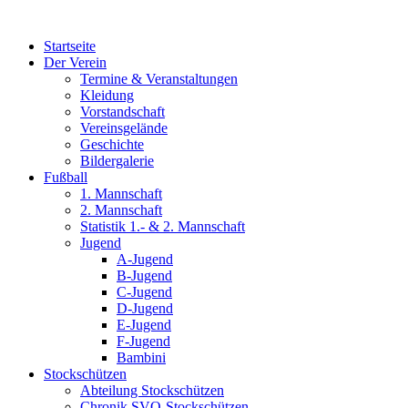
Zum
Inhalt
Startseite
wechseln
Der Verein
Termine & Veranstaltungen
Kleidung
Vorstandschaft
Vereinsgelände
Geschichte
Bildergalerie
Fußball
1. Mannschaft
2. Mannschaft
Statistik 1.- & 2. Mannschaft
Jugend
A-Jugend
B-Jugend
C-Jugend
D-Jugend
E-Jugend
F-Jugend
Bambini
Stockschützen
Abteilung Stockschützen
Chronik SVO-Stockschützen