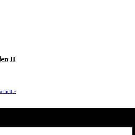
en II
heim II
»