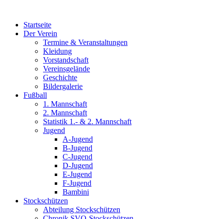
Zum
Inhalt
Startseite
wechseln
Der Verein
Termine & Veranstaltungen
Kleidung
Vorstandschaft
Vereinsgelände
Geschichte
Bildergalerie
Fußball
1. Mannschaft
2. Mannschaft
Statistik 1.- & 2. Mannschaft
Jugend
A-Jugend
B-Jugend
C-Jugend
D-Jugend
E-Jugend
F-Jugend
Bambini
Stockschützen
Abteilung Stockschützen
Chronik SVO-Stockschützen