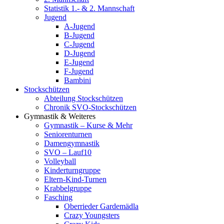
Statistik 1.- & 2. Mannschaft
Jugend
A-Jugend
B-Jugend
C-Jugend
D-Jugend
E-Jugend
F-Jugend
Bambini
Stockschützen
Abteilung Stockschützen
Chronik SVO-Stockschützen
Gymnastik & Weiteres
Gymnastik – Kurse & Mehr
Seniorenturnen
Damengymnastik
SVO – Lauf10
Volleyball
Kinderturngruppe
Eltern-Kind-Turnen
Krabbelgruppe
Fasching
Oberrieder Gardemädla
Crazy Youngsters