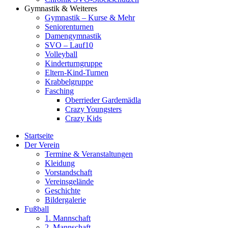
Gymnastik & Weiteres
Gymnastik – Kurse & Mehr
Seniorenturnen
Damengymnastik
SVO – Lauf10
Volleyball
Kinderturngruppe
Eltern-Kind-Turnen
Krabbelgruppe
Fasching
Oberrieder Gardemädla
Crazy Youngsters
Crazy Kids
Startseite
Der Verein
Termine & Veranstaltungen
Kleidung
Vorstandschaft
Vereinsgelände
Geschichte
Bildergalerie
Fußball
1. Mannschaft
2. Mannschaft