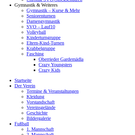
Gymnastik & Weiteres
Gymnastik – Kurse & Mehr
Seniorenturnen
Damengymnastik
SVO – Lauf10
Volleyball
Kinderturngruppe
Eltern-Kind-Turnen
Krabbelgruppe
Fasching
Oberrieder Gardemädla
Crazy Youngsters
Crazy Kids
Startseite
Der Verein
Termine & Veranstaltungen
Kleidung
Vorstandschaft
Vereinsgelände
Geschichte
Bildergalerie
Fußball
1. Mannschaft
2. Mannschaft