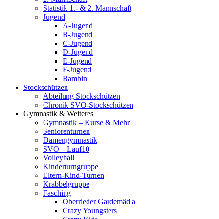
Statistik 1.- & 2. Mannschaft
Jugend
A-Jugend
B-Jugend
C-Jugend
D-Jugend
E-Jugend
F-Jugend
Bambini
Stockschützen
Abteilung Stockschützen
Chronik SVO-Stockschützen
Gymnastik & Weiteres
Gymnastik – Kurse & Mehr
Seniorenturnen
Damengymnastik
SVO – Lauf10
Volleyball
Kinderturngruppe
Eltern-Kind-Turnen
Krabbelgruppe
Fasching
Oberrieder Gardemädla
Crazy Youngsters