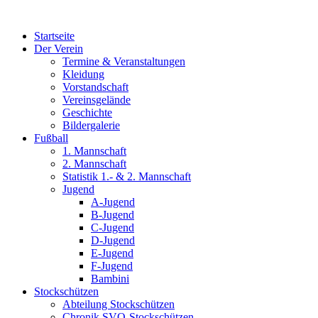
Zum
Inhalt
Startseite
wechseln
Der Verein
Termine & Veranstaltungen
Kleidung
Vorstandschaft
Vereinsgelände
Geschichte
Bildergalerie
Fußball
1. Mannschaft
2. Mannschaft
Statistik 1.- & 2. Mannschaft
Jugend
A-Jugend
B-Jugend
C-Jugend
D-Jugend
E-Jugend
F-Jugend
Bambini
Stockschützen
Abteilung Stockschützen
Chronik SVO-Stockschützen