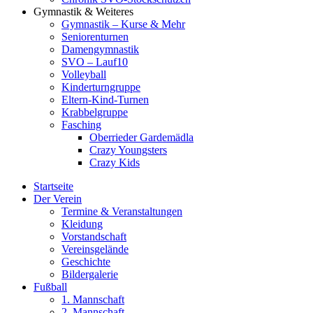
Gymnastik & Weiteres
Gymnastik – Kurse & Mehr
Seniorenturnen
Damengymnastik
SVO – Lauf10
Volleyball
Kinderturngruppe
Eltern-Kind-Turnen
Krabbelgruppe
Fasching
Oberrieder Gardemädla
Crazy Youngsters
Crazy Kids
Startseite
Der Verein
Termine & Veranstaltungen
Kleidung
Vorstandschaft
Vereinsgelände
Geschichte
Bildergalerie
Fußball
1. Mannschaft
2. Mannschaft