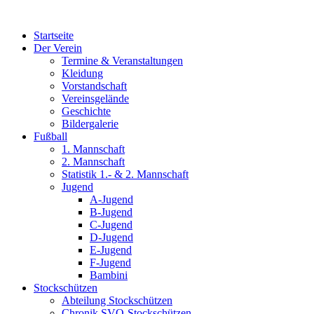
Zum
Inhalt
Startseite
wechseln
Der Verein
Termine & Veranstaltungen
Kleidung
Vorstandschaft
Vereinsgelände
Geschichte
Bildergalerie
Fußball
1. Mannschaft
2. Mannschaft
Statistik 1.- & 2. Mannschaft
Jugend
A-Jugend
B-Jugend
C-Jugend
D-Jugend
E-Jugend
F-Jugend
Bambini
Stockschützen
Abteilung Stockschützen
Chronik SVO-Stockschützen