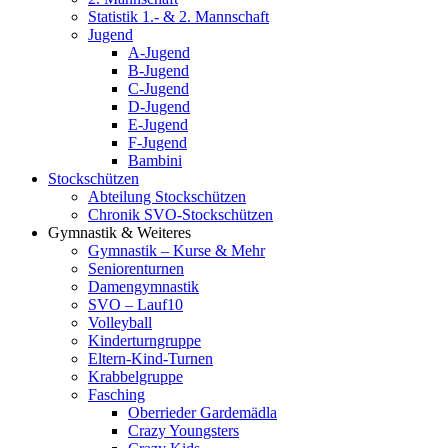
Statistik 1.- & 2. Mannschaft
Jugend
A-Jugend
B-Jugend
C-Jugend
D-Jugend
E-Jugend
F-Jugend
Bambini
Stockschützen
Abteilung Stockschützen
Chronik SVO-Stockschützen
Gymnastik & Weiteres
Gymnastik – Kurse & Mehr
Seniorenturnen
Damengymnastik
SVO – Lauf10
Volleyball
Kinderturngruppe
Eltern-Kind-Turnen
Krabbelgruppe
Fasching
Oberrieder Gardemädla
Crazy Youngsters