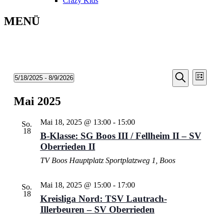
Crazy Kids
MENÜ
Veransta
Vera
5/18/2025
 - 
8/9/2026
Liste
Ansic
Suche
Datum
Suche
Navi
wählen.
Mai 2025
und
Ansichten
Mai 18, 2025 @ 13:00
-
15:00
So.
Navigati
18
B-Klasse: SG Boos III / Fellheim II – SV
Oberrieden II
TV Boos Hauptplatz
Sportplatzweg 1, Boos
Mai 18, 2025 @ 15:00
-
17:00
So.
18
Kreisliga Nord: TSV Lautrach-
Illerbeuren – SV Oberrieden